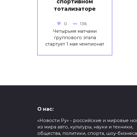
спортивном
тотализаторе
0
136
Четырьмя матчами
группового этапа
стартует 1 мая чемпионат
О нас:
«Новости Ру» - российские и мировые но
из мира авто, культуры, науки и техники,
общества, политики, спорта, шоу-бизнеса