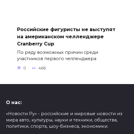
Российские фигуристы не выступят
на американском челленджере
Cranberry Cup
По ряду возможных причин среди
участников первого челленджера
0
466
О нас:
«Новости Ру» - российские и мировые новости из
мира авто, культуры, науки и техники, общества,
политики, спорта, шоу-бизнеса, экономики.