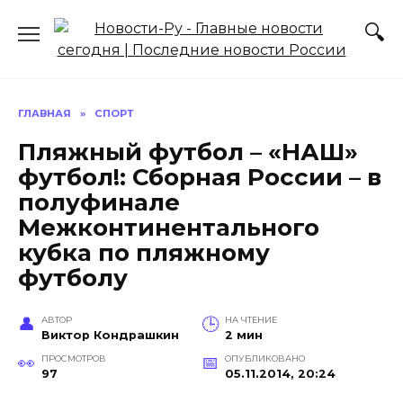
Перейти
к
содержанию
ГЛАВНАЯ
»
СПОРТ
Пляжный футбол – «НАШ»
футбол!: Сборная России – в
полуфинале
Межконтинентального
кубка по пляжному
футболу
АВТОР
НА ЧТЕНИЕ
Виктор Кондрашкин
2 мин
ПРОСМОТРОВ
ОПУБЛИКОВАНО
97
05.11.2014, 20:24