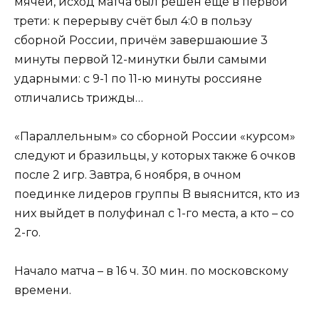
мячей, исход матча был решён ещё в первой
трети: к перерыву счёт был 4:0 в пользу
сборной России, причём завершаюшие 3
минуты первой 12-минутки были самыми
ударными: с 9-1 по 11-ю минуты россияне
отличались трижды…
«Параллельным» со сборной России «курсом»
следуют и бразильцы, у которых также 6 очков
после 2 игр. Завтра, 6 ноября, в очном
поединке лидеров группы B выяснится, кто из
них выйдет в полуфинал с 1-го места, а кто – со
2-го.
Начало матча – в 16 ч. 30 мин. по московскому
времени.