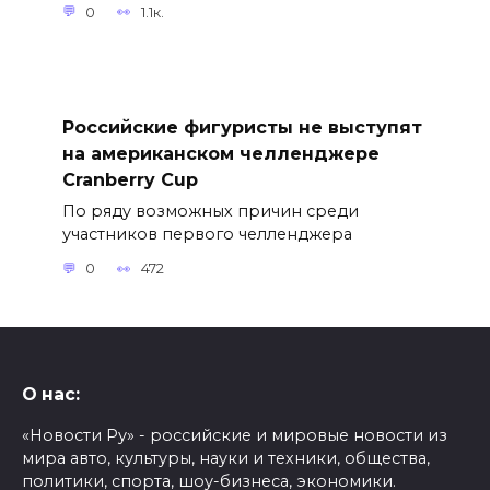
0
1.1к.
Российские фигуристы не выступят
на американском челленджере
Cranberry Cup
По ряду возможных причин среди
участников первого челленджера
0
472
О нас:
«Новости Ру» - российские и мировые новости из
мира авто, культуры, науки и техники, общества,
политики, спорта, шоу-бизнеса, экономики.