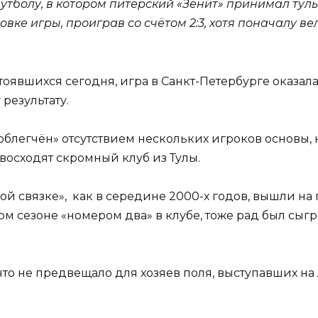
 футболу, в котором питерский «Зенит» принимал ту
ке игры, проиграв со счётом 2:3, хотя поначалу вел
тоявшихся сегодня, игра в Санкт-Петербурге оказа
результату.
 «облегчён» отсутствием нескольких игроков основы,
восходят скромный клуб из Тулы.
ной связке», как в середине 2000-х годов, вышли н
 сезоне «номером два» в клубе, тоже рад был сыгра
ичто не предвещало для хозяев поля, выступавших н