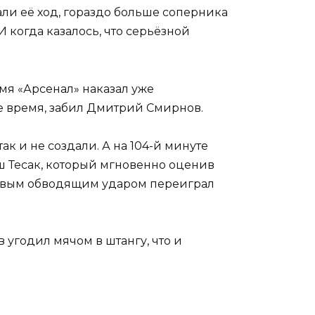
али её ход, гораздо больше соперника
 когда казалось, что серьёзной
емя «Арсенал» наказал уже
е время, забил Дмитрий Смирнов.
к и не создали. А на 104-й минуте
ш Тесак, который мгновенно оценив
сивым обводящим ударом переиграл
 угодил мячом в штангу, что и