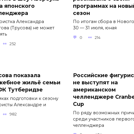
за японского
программах на новы
ленджера
сезон
ристка Александра
По итогам сбора в Новог
това (Трусова) не может
30 — 31 июля, юная
ять
0
214
252
сова показала
Российские фигури
жебное жильё семьи
не выступят на
ФК Тутберидзе
американском
челленджере Cranbe
мках подготовки к сезону
Cup
ристы Александре и
По ряду возможных прич
982
среди участников первог
челленджера