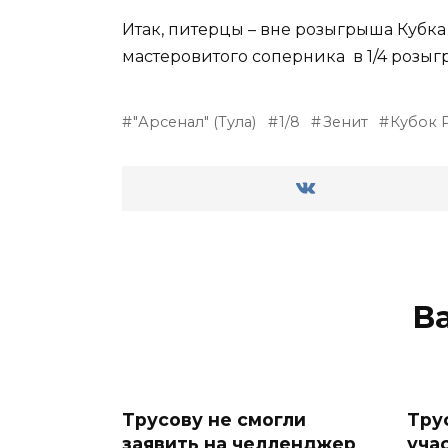
Итак, питерцы – вне розыгрыша Кубка 
мастеровитого соперника в 1/4 розыг
"Арсенал" (Тула)
1/8
Зенит
Кубок 
В
Трусову не смогли
Тру
заявить на челленджер
уча