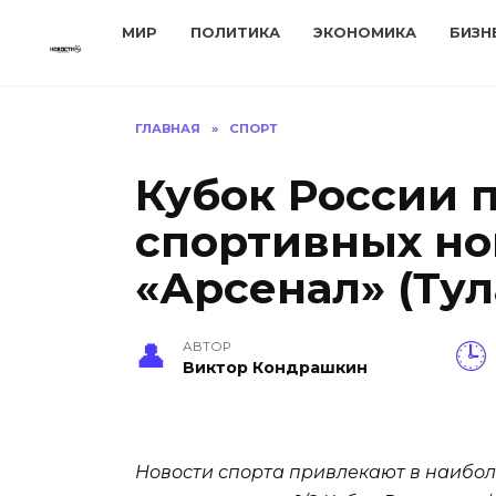
Перейти
МИР
ПОЛИТИКА
ЭКОНОМИКА
БИЗН
к
содержанию
ГЛАВНАЯ
»
СПОРТ
Кубок России п
спортивных но
«Арсенал» (Тул
АВТОР
Виктор Кондрашкин
Новости спорта привлекают в наибол