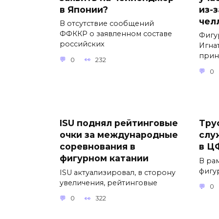
в Японии?
из-
чел
В отсутствие сообщений
ФФККР о заявленном составе
Фигу
российских
Игна
прин
0
232
0
ISU поднял рейтинговые
Тру
очки за международные
слу
соревнования в
в Ц
фигурном катании
В ра
фигу
ISU актуализировал, в сторону
увеличения, рейтинговые
0
0
322