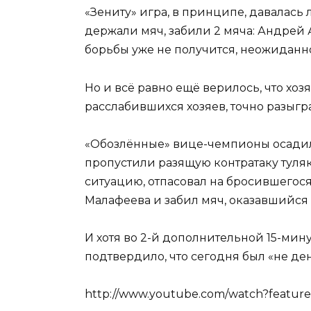
«Зениту» игра, в принципе, давалась
держали мяч, забили 2 мяча: Андрей А
борьбы уже не получится, неожиданно
Но и всё равно ещё верилось, что хо
расслабившихся хозяев, точно разыг
«Обозлённые» вице-чемпионы осадили 
пропустили разящую контратаку туля
ситуацию, отпасовал на бросившего
Малафеева и забил мяч, оказавшийся
И хотя во 2-й дополнительной 15-мину
подтвердило, что сегодня был «не ден
http://www.youtube.com/watch?featur