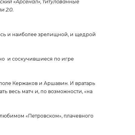
льский «Арсенал», титулованные
и 2:0.
лась и наиболее зрелищной, и щедрой
 но и соскучившиеся по игре
а поле Кержаков и Аршавин. И вратарь
ть весь матч и, по возможности, «на
а любимом «Петровском», плачевного