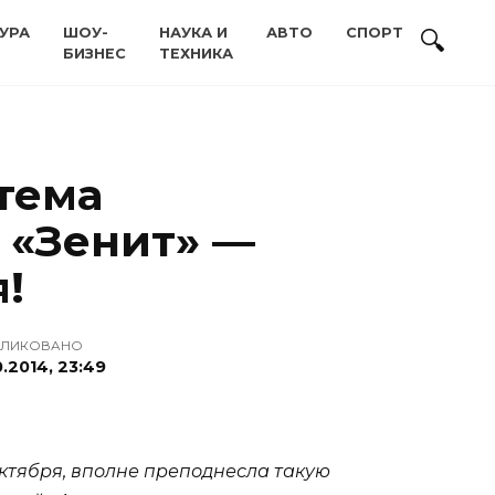
УРА
ШОУ-
НАУКА И
АВТО
СПОРТ
БИЗНЕС
ТЕХНИКА
 тема
 «Зенит» —
!
БЛИКОВАНО
0.2014, 23:49
октября, вполне преподнесла такую