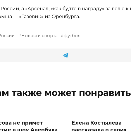
России, а «Арсенал, «как будто в награду» за волю 
рыша — «Газовик» из Оренбурга.
России
Новости спорта
футбол
ам также может понравить
сова не примет
Елена Костылева
стие в шоу Авербуха
рассказала о своих