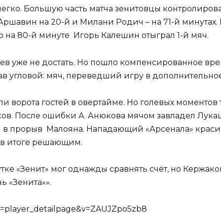
 легко. Большую часть матча зенитовцы контролиров
ршавин на 20-й и Милани Родич – на 71-й минутах. И
 на 80-й минуте Игорь Калешин отыграл 1-й мяч.
зяев уже не достать. Но пошло компенсированное вр
рав угловой: мяч, переведший игру в дополнительно
ворота гостей в овертайме. Но голевых моментов та
ков. После ошибки А. Анюкова мячом завладел Лука
ся в прорыв Малояна. Нападающий «Арсенала» кра
 в итоге решающим.
тке «Зенит» мог однажды сравнять счёт, но Кержаков
ь «Зенита»».
e=player_detailpage&v=ZAUJZpo5zb8