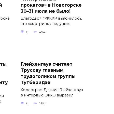
й
прокатов» в Новогорске
30–31 июля не было!
орске
Благодаря ФФККР выяснилось,
что «смотрины» ведущих
0
494
сты
Глейхенгауз считает
Трусову главным
трудоголиком группы
rry
Тутберидзе
Хореограф Даниил Глейхенгауз
в интервью OkkO выразил
ин
о
0
586