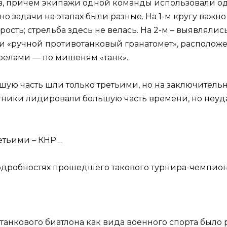
пов, причём экипажи одной команды использовали од
но задачи на этапах были разные. На 1-м кругу важн
сть; стрельба здесь не велась. На 2-м – выявлялись
«ручной противотанковый гранатомет», расположенно
трелами — по мишеням «танк».
шую часть шли только третьими, но на заключитель
астники лидировали большую часть времени, но неу
етьими – КНР…
одробностях прошедшего такового турнира-чемпион
анкового биатлона как вида военного спорта было