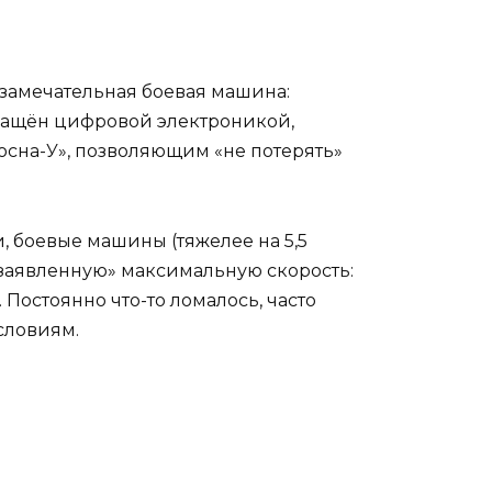
замечательная боевая машина:
снащён цифровой электроникой,
сна-У», позволяющим «не потерять»
, боевые машины (тяжелее на 5,5
 «заявленную» максимальную скорость:
 Постоянно что-то ломалось, часто
словиям.