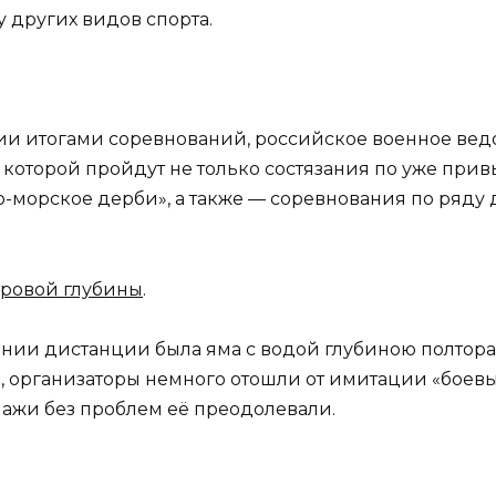
у других видов спорта.
и итогами соревнований, российское военное вед
которой пройдут не только состязания по уже прив
о-морское дерби», а также — соревнования по ряду
етровой глубины
.
ии дистанции была яма с водой глубиною полтора 
, организаторы немного отошли от имитации «боевы
пажи без проблем её преодолевали.