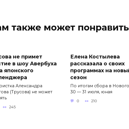
ам также может понравить
сова не примет
Елена Костылева
стие в шоу Авербуха
рассказала о своих
за японского
программах на новы
ленджера
сезон
ристка Александра
По итогам сбора в Новог
това (Трусова) не может
30 — 31 июля, юная
ять
0
210
245