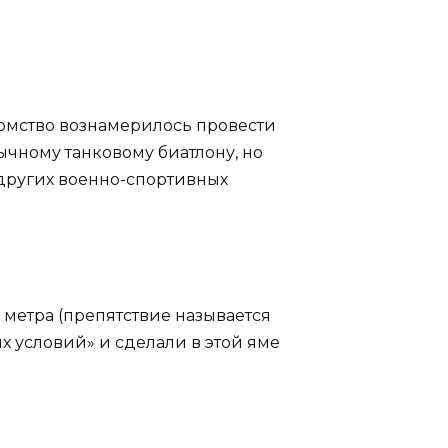
омство вознамерилось провести
ычному танковому биатлону, но
 других военно-спортивных
метра (препятствие называется
х условий» и сделали в этой яме