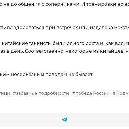
о не до общения с соперниками. И тренировки во вр
ливо здороваться при встречах или издалека махать
 китайские танкисты были одного роста и, как водитс
з в день. Соответственно, некоторые из китайцев, 
таким несерьёзным поводам не бывает.
гимн
забавные подробности
победа России
Подм