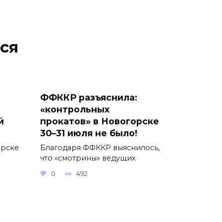
ся
ФФККР разъяснила:
«контрольных
й
прокатов» в Новогорске
30–31 июля не было!
орске
Благодаря ФФККР выяснилось,
что «смотрины» ведущих
0
492