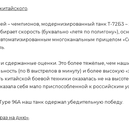
 китайского
.
ей – чемпионов, модернизированный танк Т-72Б3 – 
ирает скорость (буквально «летя по полигону»), о
автоматизированным многоканальным прицелом «Со
ь.
и сдержанные оценки. Это более тяжёлые, чем наши
льность (по 8 выстрелов в минуту) и более высокую
ть китайской боевой техники оказалась не на высоте.
оказала себя мало приспособленной к российским у
Type 96А наш танк одержал убедительную победу.
раз на дню»
.