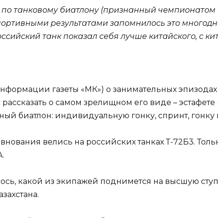
 по танковому биатлону (признанный чемпионатом
 спортивными результатами запомнилось это многод
ссийский танк показал себя лучше китайского, с к
информации газеты «МК») о занимательных эпизодах
 рассказать о самом зрелищном его виде – эстафете
ый биатлон: индивидуальную гонку, спринт, гонку 
ревнования велись на российских танках Т-72Б3. То
.
ось, какой из экипажей поднимется на высшую ступе
захстана.