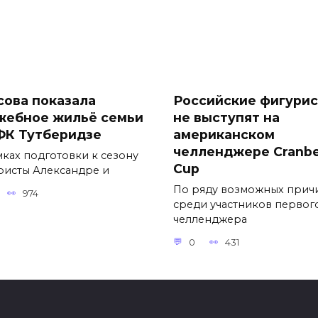
сова показала
Российские фигури
жебное жильё семьи
не выступят на
ФК Тутберидзе
американском
челленджере Cranbe
мках подготовки к сезону
Cup
ристы Александре и
По ряду возможных прич
974
среди участников первог
челленджера
0
431