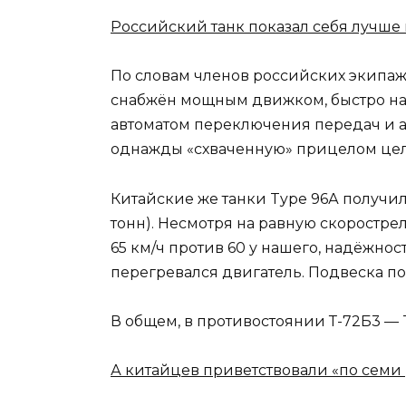
Российский танк показал себя лучше
По словам членов российских экипаж
снабжён мощным движком, быстро наб
автоматом переключения передач и 
однажды «схваченную» прицелом цел
Китайские же танки Type 96А получил
тонн). Несмотря на равную скоростре
65 км/ч против 60 у нашего, надёжнос
перегревался двигатель. Подвеска п
В общем, в противостоянии Т-72Б3 — 
А китайцев приветствовали «по семи 