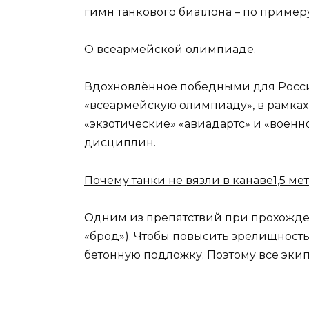
гимн танкового биатлона – по пример
О всеармейской олимпиаде
.
Вдохновлённое победными для Росси
«всеармейскую олимпиаду», в рамках 
«экзотические» «авиадартс» и «военн
дисциплин.
Почему танки не вязли в канаве1,5 м
Одним из препятствий при прохожден
«брод»). Чтобы повысить зрелищность
бетонную подложку. Поэтому все эки