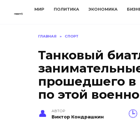
Перейти
МИР
ПОЛИТИКА
ЭКОНОМИКА
БИЗН
к
содержанию
ГЛАВНАЯ
»
СПОРТ
Танковый биат
занимательные
прошедшего в 
по этой военн
АВТОР
Виктор Кондрашкин