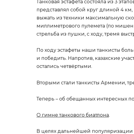
Танковая эстафета состояла из 3 эта
представлял собой круг длиной 4 км, 
выжать из техники максимальную скоро
миллиметрового пулемета (по мишени 
стрельба из пушки, с ходу, тремя выс
По ходу эстафеты наши танкисты боль
и победить. Напротив, казахские уч
остались четвёртыми.
Вторыми стали танкисты Армении, тр
Теперь – об обещанных интересных п
О гимне танкового биатлона
.
В целях дальнейшей популяризации т