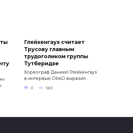
сты
Глейхенгауз считает
Трусову главным
трудоголиком группы
rry
Тутберидзе
Хореограф Даниил Глейхенгауз
в интервью OkkO выразил
ин
о
0
583