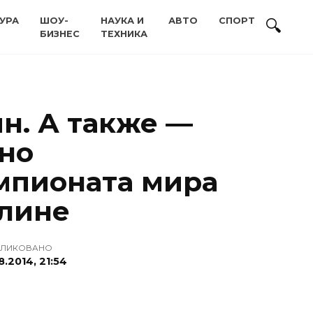
УРА
ШОУ-
НАУКА И
АВТО
СПОРТ
БИЗНЕС
ТЕХНИКА
н. А также —
но
мпионата мира
плине
БЛИКОВАНО
8.2014, 21:54