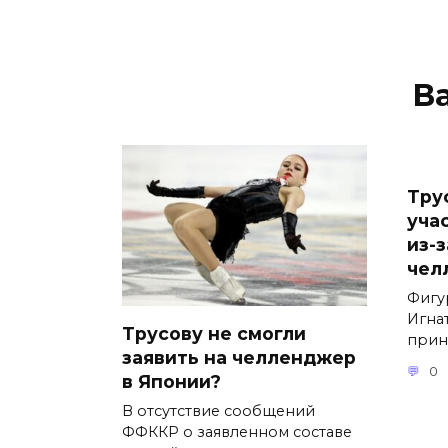
В
Тру
уча
из-
чел
Фигу
Игна
Трусову не смогли
прин
заявить на челленджер
0
в Японии?
В отсутствие сообщений
ФФККР о заявленном составе