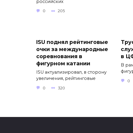
российских
0
205
ISU поднял рейтинговые
Тру
очки за международные
слу
соревнования в
в Ц
фигурном катании
В ра
фигу
ISU актуализировал, в сторону
увеличения, рейтинговые
0
0
320