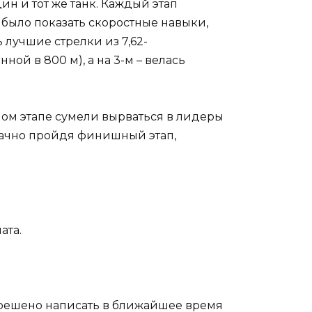
ин и тот же танк. Каждый этап
о было показать скоростные навыки,
 лучшие стрелки из 7,62-
й в 800 м), а на 3-м – велась
ном этапе сумели вырваться в лидеры
дачно пройдя финишный этап,
ата.
 решено написать в ближайшее время