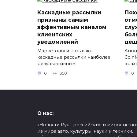
Каскадные рассылки
Пох
признаны самым
отм
эффективным каналом
слу
клиентских
бол
уведомлений
деш
Маркетологи называют
Анон
каскадные рассылки наиболее
Coin
результативным
крах
0
350
0
О нас:
«Новости Ру» - российские и мировые но
из мира авто, культуры, науки и техники,