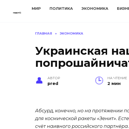
Перейти
МИР
ПОЛИТИКА
ЭКОНОМИКА
БИЗН
к
содержанию
ГЛАВНАЯ
»
ЭКОНОМИКА
Украинская на
попрошайничат
АВТОР
НА ЧТЕНИЕ
pred
2 мин
Абсурд, конечно, но на протяжении п
для космической ракеты «Зенит». Есте
счёт наивного российского партнёра.