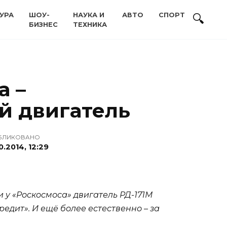
УРА
ШОУ-
НАУКА И
АВТО
СПОРТ
БИЗНЕС
ТЕХНИКА
а –
й двигатель
БЛИКОВАНО
0.2014, 12:29
 у «Роскосмоса» двигатель РД-171М
редит». И ещё более естественно – за