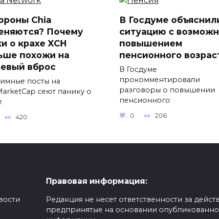
ороны Chia
В Госдуме объяснил
еняются? Почему
ситуацию с возмож
хи о крахе XCH
повышением
ьше похожи на
пенсионного возрас
евый вброс
В Госдуме
прокомментировали
имные посты на
разговоры о повышении
MarketCap сеют панику о
пенсионного
е
0
206
420
Правовая информация:
вости
Редакция не несет ответственности за действ
предпринятые на основании опубликованн