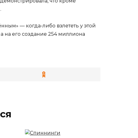
одемонстрировала, что кроме
.
ённым» — когда-либо взлететь у этой
а на его создание 254 миллиона
ся