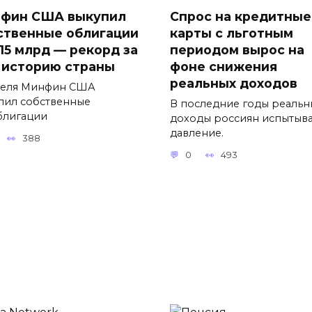
фин США выкупил
Спрос на кредитные
ственные облигации
карты с льготным
$15 млрд — рекорд за
периодом вырос на
 историю страны
фоне снижения
реальных доходов
реля Минфин США
пил собственные
В последние годы реальн
блигации
доходы россиян испытыв
давление.
388
0
493