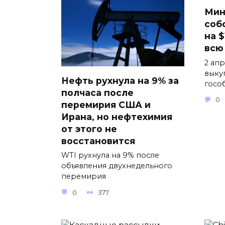
Мин
соб
на 
всю
2 ап
выку
Нефть рухнула на 9% за
госо
полчаса после
0
перемирия США и
Ирана, но нефтехимия
от этого не
восстановится
WTI рухнула на 9% после
объявления двухнедельного
перемирия
0
377