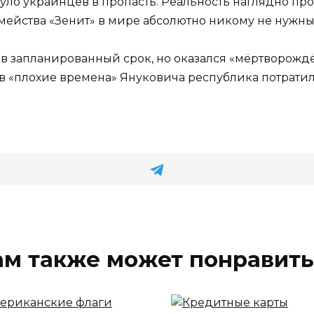
ло украинцев в пропасть. Реальность наглядно пр
мейства «Зенит» в мире абсолютно никому не нужны
в в запланированный срок, но оказался «мёртворожд
 в «плохие времена» Януковича республика потратил
ам также может понравить