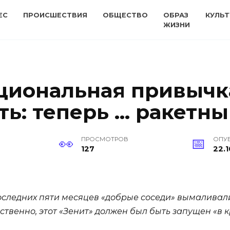
ЕС
ПРОИСШЕСТВИЯ
ОБЩЕСТВО
ОБРАЗ
КУЛЬТ
ЖИЗНИ
циональная привычк
ь: теперь … ракетны
ПРОСМОТРОВ
ОПУ
127
22.1
оследних пяти месяцев «добрые соседи» вымаливали
ственно, этот «Зенит» должен был быть запущен «в к