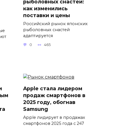
рыболовных снастей:
как изменились
поставки и цены
Российский рынок японских
рыболовных снастей
ые
адаптируется
ают
0
465
и
Apple стала лидером
ным
продаж смартфонов в
2025 году, обогнав
та
Samsung
Apple лидирует в продажах
смартфонов 2025 года с 247