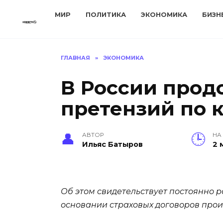
Перейти
МИР
ПОЛИТИКА
ЭКОНОМИКА
БИЗН
к
содержанию
ГЛАВНАЯ
»
ЭКОНОМИКА
В России прод
претензий по 
АВТОР
НА
Ильяс Батыров
2 
Об этом свидетельствует постоянно 
основании страховых договоров прои