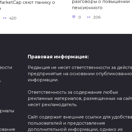
разговоры о повышении
MarketCap сеют панику о
пенсионного
е
0
206
420
Правовая информация:
вости
Редакция не несет ответственности за действ
предпринятые на основании опубликованн
,
информации.
Ответственность за содержание любых
рекламных материалов, размещенных на сайт
несет рекламодатель.
ериалы
Сайт содержит внешние ссылки для удобств
пользователей и предоставления
зование
дополнительной информации, однако их