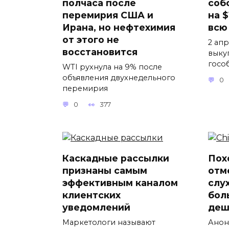
полчаса после
соб
перемирия США и
на 
Ирана, но нефтехимия
всю
от этого не
2 ап
восстановится
выку
госо
WTI рухнула на 9% после
объявления двухнедельного
0
перемирия
0
377
Каскадные рассылки
Пох
признаны самым
отм
эффективным каналом
слу
клиентских
бол
уведомлений
деш
Маркетологи называют
Анон