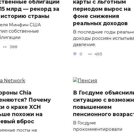
ственные облигации
карты с льготным
$15 млрд — рекорд за
периодом вырос на
 историю страны
фоне снижения
реальных доходов
реля Минфин США
пил собственные
В последние годы реальн
блигации
доходы россиян испытыв
давление.
388
0
493
ороны Chia
В Госдуме объяснил
еняются? Почему
ситуацию с возмож
хи о крахе XCH
повышением
ьше похожи на
пенсионного возрас
евый вброс
В Госдуме
прокомментировали
имные посты на