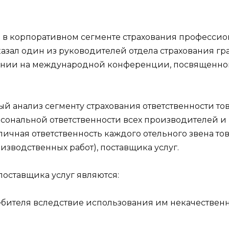
м в корпоративном сегменте страхования профессио
казал один из руководителей отдела страхования г
ении на международной конференции, посвященно
й анализ сегменту страхования ответственности т
ерсональной ответственности всех производителей 
личная ответственность каждого отельного звена т
зводственных работ), поставщика услуг.
оставщика услуг являются:
ителя вследствие использования им некачественно