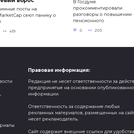
евый вброс
В Госдуме
прокомментировали
имные посты на
разговоры о повышении
MarketCap сеют панику о
пенсионного
е
0
205
419
Правовая информация:
вости
Редакция не несет ответственности за действ
предпринятые на основании опубликованн
,
информации.
Ответственность за содержание любых
рекламных материалов, размещенных на сайт
несет рекламодатель.
ериалы
Сайт содержит внешние ссылки для удобств