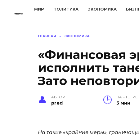
Перейти
МИР
ПОЛИТИКА
ЭКОНОМИКА
БИЗН
к
содержанию
ГЛАВНАЯ
»
ЭКОНОМИКА
«Финансовая э
исполнить тан
Зато неповтор
АВТОР
НА ЧТЕНИЕ
pred
3 мин
На такие «крайние меры», граничащие