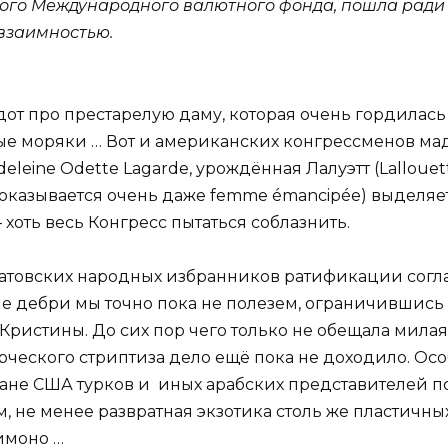
мого Международного валютного фонда, пошла рад
 взаимностью.
дот про престарелую даму, которая очень гордилась 
е моряки … Вот и американских конгрессменов мада
deleine Odette Lagarde, урождённая Лалуэтт (Lalloue
 оказывается очень даже femme émancipée) выделяет
 хоть весь Конгресс пытаться соблазнить.
 штатовских народных избранников ратификации со
ие дебри мы точно пока не полезем, ограничившись
Кристины. До сих пор чего только не обещала милая
ческого стриптиза дело ещё пока не доходило. Осо
гане США турков и иных арабских представителей по
, не менее развратная экзотика столь же пластичны
кимоно …