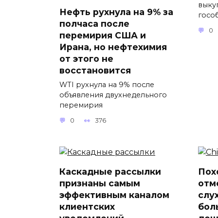
выку
Нефть рухнула на 9% за
госо
полчаса после
0
перемирия США и
Ирана, но нефтехимия
от этого не
восстановится
WTI рухнула на 9% после
объявления двухнедельного
перемирия
0
376
Каскадные рассылки
Пох
признаны самым
отм
эффективным каналом
слу
клиентских
бол