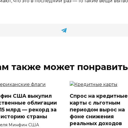
умают, что это в последний раз — то такие вещи вытвор
ам также может понравить
фин США выкупил
Спрос на кредитные
ственные облигации
карты с льготным
$15 млрд — рекорд за
периодом вырос на
 историю страны
фоне снижения
реальных доходов
реля Минфин США