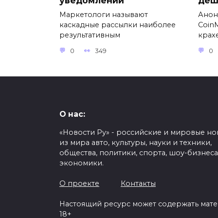
уведомлений
деш
Маркетологи называют
Анон
каскадные рассылки наиболее
Coin
результативным
крах
0
349
0
О нас:
«Новости Ру» - российские и мировые но
из мира авто, культуры, науки и техники,
общества, политики, спорта, шоу-бизнеса
экономики.
О проекте
Контакты
Настоящий ресурс может содержать мат
18+