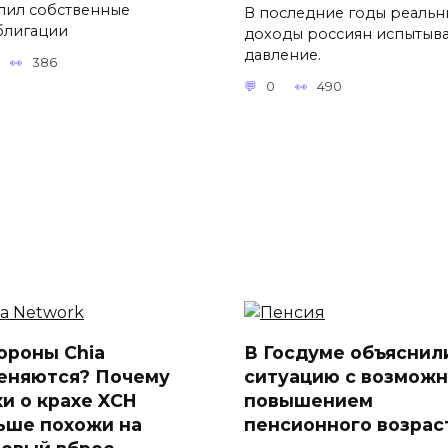
пил собственные
В последние годы реальн
блигации
доходы россиян испытыв
давление.
386
0
490
ороны Chia
В Госдуме объяснил
еняются? Почему
ситуацию с возмож
хи о крахе XCH
повышением
ьше похожи на
пенсионного возрас