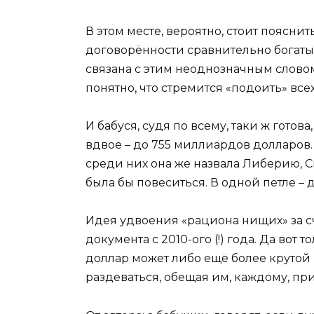
В этом месте, вероятно, стоит поясни
договорённости сравнительно богаты
связана с этим неоднозначным словом
понятно, что стремится «подоить» все
И бабуся, судя по всему, таки ж готов
вдвое – до 755 миллиардов долларов.
среди них она же назвала Либерию, Сь
была бы повеситься. В одной петле – 
Идея удвоения «рациона нищих» за с
документа с 2010-ого (!) года. Да вот
доллар может либо ещё более крутой к
раздеваться, обещая им, каждому, пр