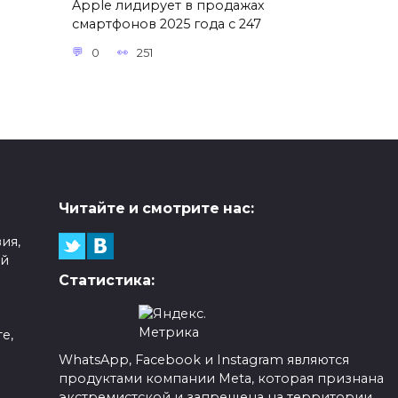
Apple лидирует в продажах
смартфонов 2025 года с 247
0
251
Читайте и смотрите нас:
ия,
ой
Статистика:
е,
WhatsApp, Facebook и Instagram являются
продуктами компании Meta, которая признана
а
экстремистской и запрещена на территории