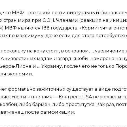
ть, что МВФ – это такой почти виртуальный финансов
х стран мира при ООН. Членами (реакция на иници
) МВФ являются 188 государств. «Кормится» агентст
х их по максимуму, даже если для этого потребуется
а, поскольку на кону стоит, в основном, … увеличени
 А «извести» их мадам Лагард, якобы, намерена на н
ерра-Лионе и … Украину, после чего не только Поро
для экономии.
чёт формально зажиточных существует в виде подг
 только «воз и ныне там» — Конгресс USA не желает и 
овбой, либо бармен, либо проститутка. Как раз, по
иват-танец после ратификации.