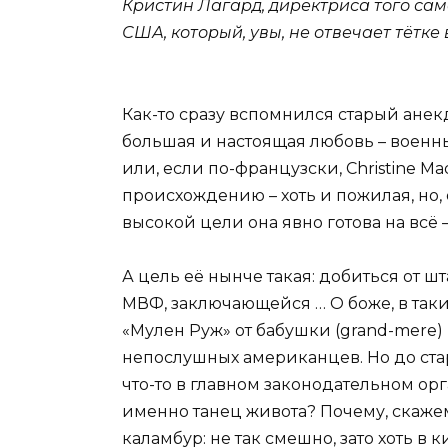
Кристин Лагард, директриса того са
США, который, увы, не отвечает тётке
Как-то сразу вспомнился старый анек
большая и настоящая любовь – военны
или, если по-французски, Christine Ma
происхождению – хоть и пожилая, но,
высокой цели она явно готова на всё –
А цель её нынче такая: добиться от
МВФ, заключающейся … О боже, в так
«Мулен Руж» от бабушки (grand-mere) 
непослушных американцев. Но до стар
что-то в главном законодательном ор
именно танец живота? Почему, скажем
каламбур: не так смешно, зато хоть в 