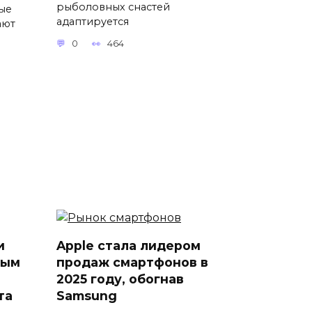
рыболовных снастей
ые
адаптируется
ают
0
464
и
Apple стала лидером
ным
продаж смартфонов в
2025 году, обогнав
та
Samsung