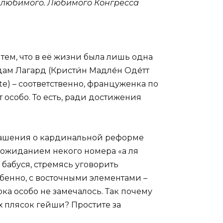
и любимого. Любимого Конгресса
тем, что в её жизни была лишь одна
м Лагард (Кристи́н Мадле́н Оде́тт
tte) – соответственно, француженка по
 особо. То есть, ради достижения
глашения о кардинальной реформе
 ожиданием некого номера «а ля
 бабуся, стремясь уговорить
бенно, с восточными элементами –
ка особо не замечалось. Так почему
х плясок гейши? Простите за