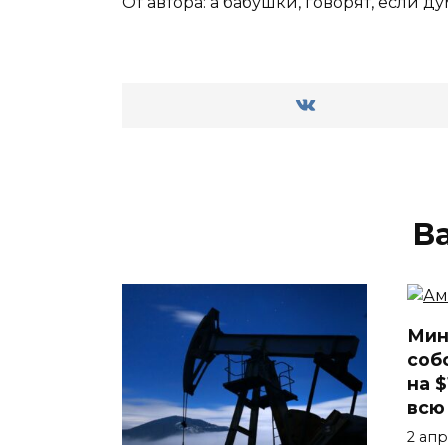
От автора: а бабушки, говорят, если д
В
Мин
соб
на 
всю
2 ап