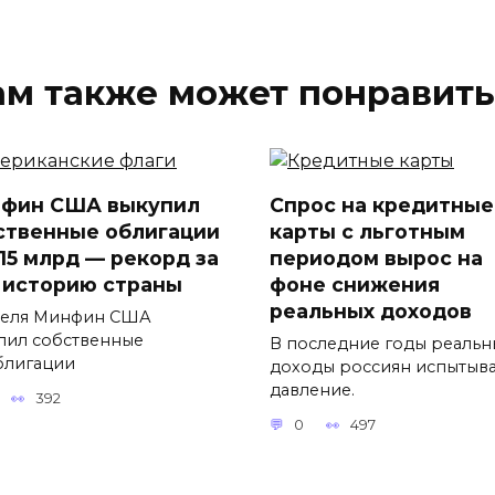
ам также может понравить
фин США выкупил
Спрос на кредитные
ственные облигации
карты с льготным
$15 млрд — рекорд за
периодом вырос на
 историю страны
фоне снижения
реальных доходов
реля Минфин США
пил собственные
В последние годы реальн
блигации
доходы россиян испытыв
давление.
392
0
497