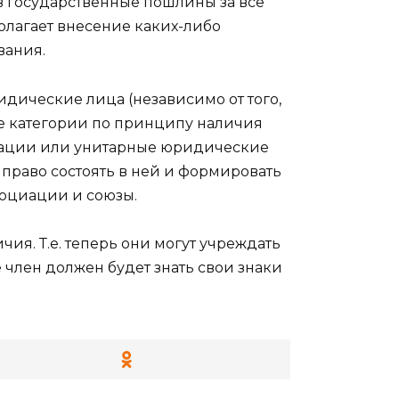
в государственные пошлины за все
лагает внесение каких-либо
вания.
идические лица (независимо от того,
ве категории по принципу наличия
порации или унитарные юридические
 право состоять в ней и формировать
социации и союзы.
ия. Т.е. теперь они могут учреждать
 член должен будет знать свои знаки