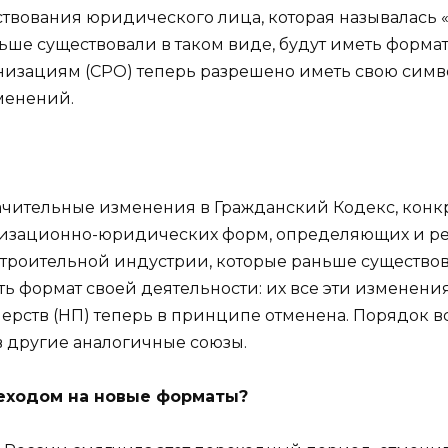
ствования юридического лица, которая называлась 
ньше существовали в таком виде, будут иметь форм
изациям (СРО) теперь разрешено иметь свою символ
менений.
чительные изменения в Гражданский Кодекс, конкрет
низационно-юридических форм, определяющих и р
строительной индустрии, которые раньше существ
ь формат своей деятельности: их все эти изменени
ерств (НП) теперь в принципе отменена. Порядок в
в другие аналогичные союзы.
реходом на новые форматы?