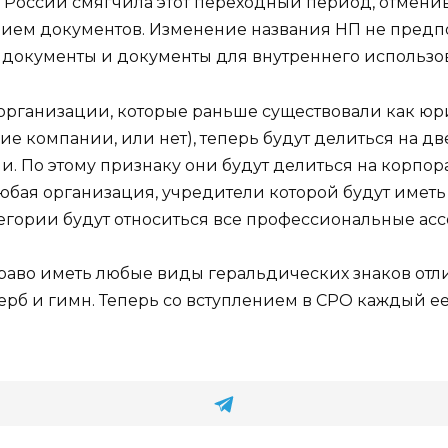
 России смягчила этот переходный период, отмени
ием документов. Изменение названия НП не предпо
документы и документы для внутреннего использо
е организации, которые раньше существовали как юр
е компании, или нет), теперь будут делиться на д
ции. По этому признаку они будут делиться на кор
юбая организация, учредители которой будут иметь
тегории будут относиться все профессиональные ас
право иметь любые виды геральдических знаков отлич
ерб и гимн. Теперь со вступлением в СРО каждый ее