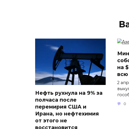
В
Мин
соб
на 
всю
2 ап
выку
Нефть рухнула на 9% за
госо
полчаса после
0
перемирия США и
Ирана, но нефтехимия
от этого не
восстановится