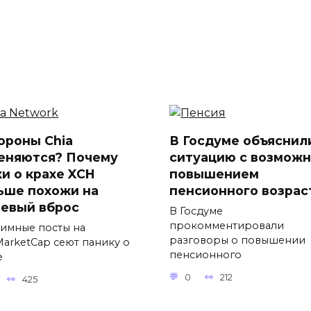
ороны Chia
В Госдуме объяснил
еняются? Почему
ситуацию с возмож
хи о крахе XCH
повышением
ьше похожи на
пенсионного возрас
евый вброс
В Госдуме
прокомментировали
имные посты на
разговоры о повышении
MarketCap сеют панику о
пенсионного
е
0
212
425