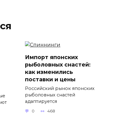
ся
Импорт японских
рыболовных снастей:
как изменились
поставки и цены
Российский рынок японских
рыболовных снастей
ые
адаптируется
ают
0
468