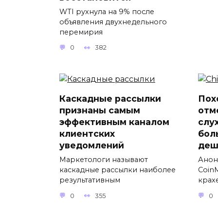
WTI рухнула на 9% после
объявления двухнедельного
перемирия
0
382
Каскадные рассылки
Пох
признаны самым
отм
эффективным каналом
слу
клиентских
бол
уведомлений
деш
Маркетологи называют
Анон
каскадные рассылки наиболее
Coin
результативным
крах
0
355
0