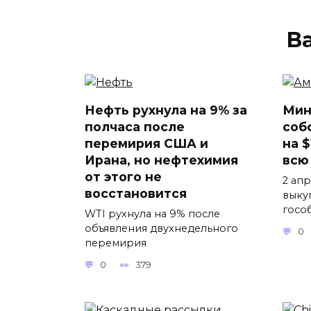
В
Нефть рухнула на 9% за
Мин
полчаса после
соб
перемирия США и
на 
Ирана, но нефтехимия
всю
от этого не
2 ап
восстановится
выку
госо
WTI рухнула на 9% после
объявления двухнедельного
0
перемирия
0
379