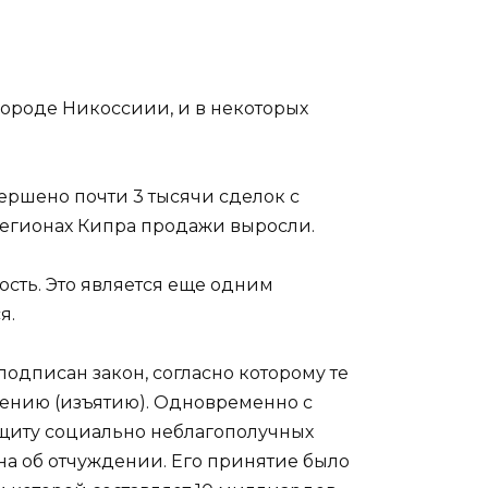
городе Никоссиии, и в некоторых
вершено почти 3 тысячи сделок с
 регионах Кипра продажи выросли.
сть. Это является еще одним
я.
одписан закон, согласно которому те
дению (изъятию). Одновременно с
ащиту социально неблагополучных
на об отчуждении. Его принятие было