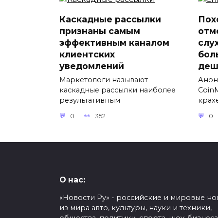
Каскадные рассылки
Пох
признаны самым
отм
эффективным каналом
слу
клиентских
бол
уведомлений
деш
Маркетологи называют
Анон
каскадные рассылки наиболее
Coin
результативным
крах
0
352
0
О нас:
«Новости Ру» - российские и мировые но
из мира авто, культуры, науки и техники,