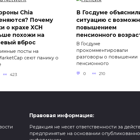
ороны Chia
В Госдуме объяснил
еняются? Почему
ситуацию с возмож
хи о крахе XCH
повышением
ьше похожи на
пенсионного возрас
евый вброс
В Госдуме
прокомментировали
имные посты на
разговоры о повышении
MarketCap сеют панику о
пенсионного
е
0
210
423
Правовая информация:
вости
Редакция не несет ответственности за действ
предпринятые на основании опубликованн