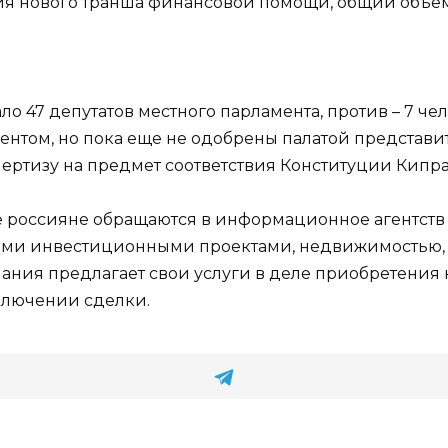
я нового транша финансовой помощи, общий объем
ло 47 депутатов местного парламента, против – 7 че
нтом, но пока еще не одобрены палатой представит
ертизу на предмет соответствия Конституции Кипра 
россияне обращаются в информационное агентств «
и инвестиционными проектами, недвижимостью, в
пания предлагает свои услуги в деле приобретения
ключении сделки.