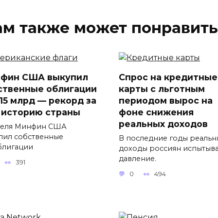
ам также может понравить
фин США выкупил
Спрос на кредитные
ственные облигации
карты с льготным
$15 млрд — рекорд за
периодом вырос на
 историю страны
фоне снижения
реальных доходов
реля Минфин США
пил собственные
В последние годы реальн
блигации
доходы россиян испытыв
давление.
391
0
494