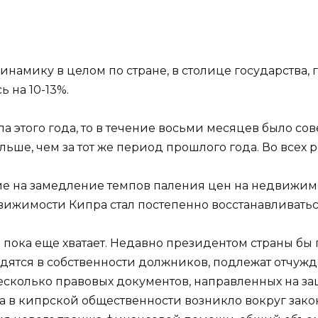
амику в целом по стране, в столице государства, 
 на 10-13%.
ла этого года, то в течение восьми месяцев было со
ьше, чем за тот же период прошлого года. Во всех
 на замедление темпов паления цен на недвижимо
вижимости Кипра стал постепенно восстанавливатьс
пока еще хватает. Недавно президентом страны бы п
дятся в собственности должников, подлежат отчуж
сколько правовых документов, направленных на з
а в кипрской общественности возникло вокруг зако