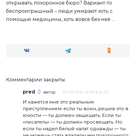
открывать похоронное бюро? Вариант-то
беспроигрышный – люди умирают хоть с
помощью медицины, хоть вовсе без неё …
Комментарии закрыты.
pred
автор
07.08.2014, 12:00 в 12:00
И кажется мне это реальным
преступлением: если ты воин, решив это в
юности — ты должен защищать. Если ты
«писатель» — ты должен просвещать. Но
если ты надел белый халат однажды — ты
не можешь стать владельцем похоронного