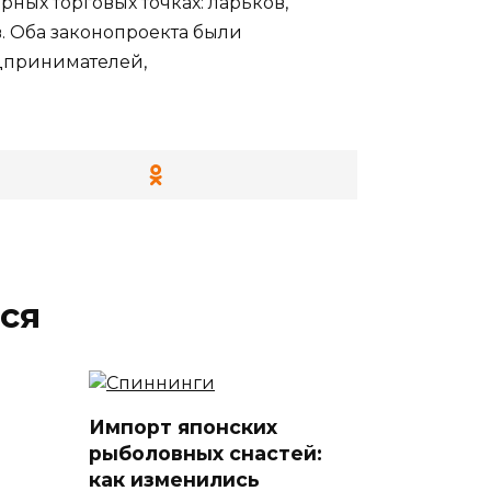
ных торговых точках: ларьков,
в. Оба законопроекта были
едпринимателей,
ся
Импорт японских
рыболовных снастей:
как изменились