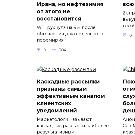
Ирана, но нефтехимия
всю
от этого не
2 ап
восстановится
выку
госо
WTI рухнула на 9% после
объявления двухнедельного
0
перемирия
0
384
Каскадные рассылки
Пох
признаны самым
отм
эффективным каналом
слу
клиентских
бол
уведомлений
деш
Маркетологи называют
Анон
каскадные рассылки наиболее
Coin
результативным
крах