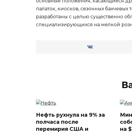
основные положения, касающиеся дру
палаток, киосков, сезонных бахчевых
разработаны с целью существенно об
специализирующихся на мелкой роз
В
Нефть рухнула на 9% за
Мин
полчаса после
соб
перемирия США и
на 