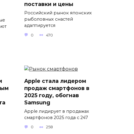
поставки и цены
Российский рынок японских
рыболовных снастей
ые
адаптируется
ают
0
470
и
Apple стала лидером
ным
продаж смартфонов в
2025 году, обогнав
та
Samsung
Apple лидирует в продажах
смартфонов 2025 года с 247
0
258