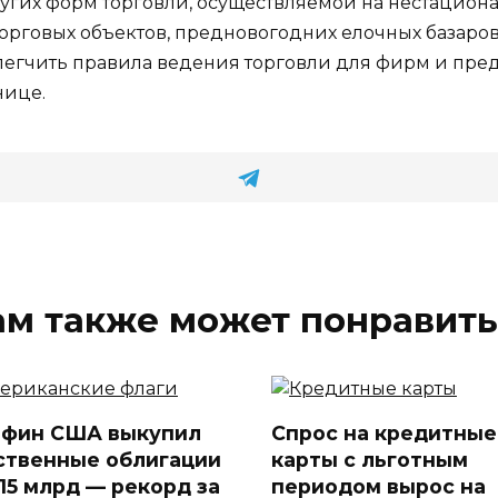
гих форм торговли, осуществляемой на нестационар
 торговых объектов, предновогодних елочных базаро
легчить правила ведения торговли для фирм и пр
нице.
ам также может понравить
фин США выкупил
Спрос на кредитные
ственные облигации
карты с льготным
$15 млрд — рекорд за
периодом вырос на