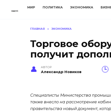
Перейти
МИР
ПОЛИТИКА
ЭКОНОМИКА
БИЗН
к
содержанию
ГЛАВНАЯ
»
ЭКОНОМИКА
Торговое обор
получит допо
АВТОР
Александр Новиков
Специалисты Министерства промышлен
также внесло на рассмотрение кабин
правительства новый документ, кото