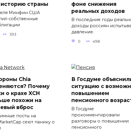
 историю страны
фоне снижения
реальных доходов
реля Минфин США
пил собственные
В последние годы реальн
блигации
доходы россиян испытыв
давление.
393
0
498
ороны Chia
В Госдуме объяснил
еняются? Почему
ситуацию с возмож
хи о крахе XCH
повышением
ьше похожи на
пенсионного возрас
евый вброс
В Госдуме
прокомментировали
имные посты на
разговоры о повышении
MarketCap сеют панику о
пенсионного
е