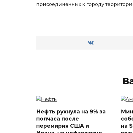
присоединенных к городу территориях
В
Нефть рухнула на 9% за
Мин
полчаса после
соб
перемирия США и
на 
Ирана, но нефтехимия
всю