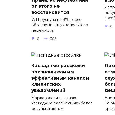
от этого не
2 ап
восстановится
выку
госо
WTI рухнула на 9% после
объявления двухнедельного
0
перемирия
0
383
Каскадные рассылки
Пох
признаны самым
отм
эффективным каналом
слу
клиентских
бол
уведомлений
деш
Маркетологи называют
Анон
каскадные рассылки наиболее
Coin
результативным
крах