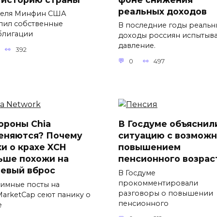
реальных доходов
реля Минфин США
пил собственные
В последние годы реальн
блигации
доходы россиян испытыв
давление.
392
0
497
ороны Chia
В Госдуме объяснил
еняются? Почему
ситуацию с возмож
хи о крахе XCH
повышением
ьше похожи на
пенсионного возрас
евый вброс
В Госдуме
прокомментировали
имные посты на
разговоры о повышении
MarketCap сеют панику о
пенсионного
е