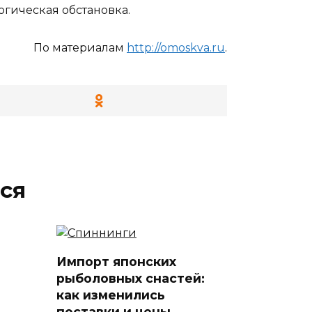
огическая обстановка.
По материалам
http://omoskva.ru
.
ся
Импорт японских
рыболовных снастей:
как изменились
поставки и цены