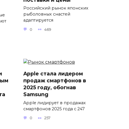
Российский рынок японских
рыболовных снастей
ые
адаптируется
ают
0
469
и
Apple стала лидером
ным
продаж смартфонов в
2025 году, обогнав
та
Samsung
Apple лидирует в продажах
смартфонов 2025 года с 247
0
257