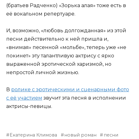
(братьев Радченко) «Зорька алая» тоже есть в
её вокальном репертуаре.
И, возможно, «любовь долгожданная» из этой
песни действительно к ней пришла и,
«внимая» песенной «мольбе», теперь уже «не
покинет» эту талантливую актрису с ярко
выраженной эротической харизмой, но
непростой личной жизнью.
В
ролике с эротическими и сценарными фото
с её участием
звучит эта песня в исполнении
актрисы-певицы.
Екатерина Климова
новый роман
песни