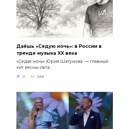
Даёшь «Седую ночь»: в России в
тренде музыка XX века
«Седая ночь» Юрия Шатунова — главный
хит весны-лета
0
444