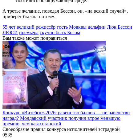
заботились об окружающей среде.
А третье желание, поведал Бессон, он, «на всякий случай»,
приберёг бы «на потом».
55 лет
великий режиссёр
гость Мовквы
дельфин
Люк Бессон
ЛЮСИ
премьера
скучно быть Богом
Вам также может понравиться
Конкурс «Витебск»-2026: равенство баллов — не равенство
наград? Молдавский участник получил втрое меньшую
премию, чем казахстанский
Своеобразие правил конкурса исполнителей эстрадной
0
535