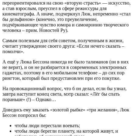
переориентировался на свою «вторую страсть» — искусство,
а став взрослым, преуспел в сфере режиссуры для
кинематографа. А иначе, подчеркнул Люк, непременно «стал
бы дельфином» (конечно, это преувеличение,
подчёркивающее чувство юмора и самоиронию творческого
человека – прим. Новостей Ру).
Самым полезным для себя советом, полученным в жизни,
считает утверждение своего друга: «Если нечего сказать –
помолчи».
А ещё у Люка Бессона никогда не было талиманов (он в них
не верит), и он не разбирается в современных электронных
гаджетах, поэтому в его мобильном телефоне – до сих пор
рингтон, который был предустановлен при его покупке.
На провокационный вопрос, что б он делал, если бы узнал,
завтра наступит конец света, мэтр сказал: «Лёг бы спать
пораньше» (!) – Однако…
Доведись ему заказать «золотой рыбке» «три желания», Люк
Бессон попросил бы:
чтобы люди перестали воевать;
чтобы люди берегли планету, на которой живут, и