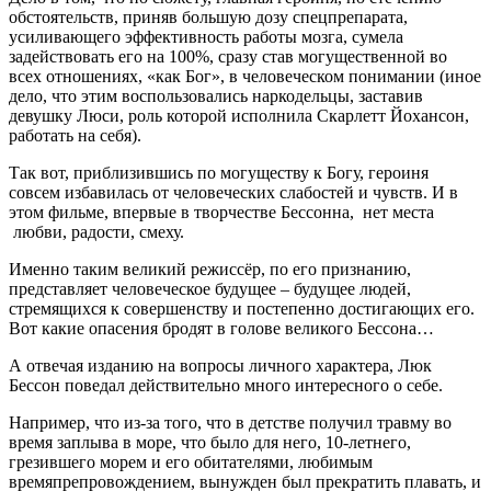
обстоятельств, приняв большую дозу спецпрепарата,
усиливающего эффективность работы мозга, сумела
задействовать его на 100%, сразу став могущественной во
всех отношениях, «как Бог», в человеческом понимании (иное
дело, что этим воспользовались наркодельцы, заставив
девушку Люси, роль которой исполнила Скарлетт Йохансон,
работать на себя).
Так вот, приблизившись по могуществу к Богу, героиня
совсем избавилась от человеческих слабостей и чувств. И в
этом фильме, впервые в творчестве Бессонна, нет места
любви, радости, смеху.
Именно таким великий режиссёр, по его признанию,
представляет человеческое будущее – будущее людей,
стремящихся к совершенству и постепенно достигающих его.
Вот какие опасения бродят в голове великого Бессона…
А отвечая изданию на вопросы личного характера, Люк
Бессон поведал действительно много интересного о себе.
Например, что из-за того, что в детстве получил травму во
время заплыва в море, что было для него, 10-летнего,
грезившего морем и его обитателями, любимым
времяпрепровождением, вынужден был прекратить плавать, и