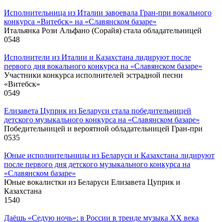
Исполнительница из Италии завоевала Гран-при вокального
конкурса «Витебск» на «Славянском базаре»
Итальянка Рози Альфано (Сорайя) стала обладательницей
0
548
Исполнители из Италии и Казахстана лидируют после
первого дня вокального конкурса на «Славянском базаре»
Участники конкурса исполнителей эстрадной песни
«Витебск»
0
549
Елизавета Цуприк из Беларуси стала победительницей
детского музыкального конкурса на «Славянском базаре»
Победительницей и вероятной обладательницей Гран-при
0
535
Юные исполнительницы из Беларуси и Казахстана лидируют
после первого дня детского музыкального конкурса на
«Славянском базаре»
Юные вокалистки из Беларуси Елизавета Цуприк и
Казахстана
1
540
Даёшь «Седую ночь»: в России в тренде музыка XX века