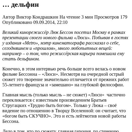
… дельфин
Автор
Виктор Кондрашкин
На чтение
3 мин
Просмотров
179
Опубликовано
09.09.2014, 22:10
Великий кинорежиссёр Люк Бессон посетил Москву в рамках
презентации своего нового фильма «Люси». Побывав в гостях
у издания «Metro», мэтр кинематографа рассказал о себе,
сегодняшнем и «прошлом», много любопытных вещей:
например – о том, что режиссёрская карьера помешала ему
стать дельфином.
Конечно, в этом интервью речь больше всего велась о новом
фильме Бессонна – «Люси». Несмотря на очередной острый
сюжет это творение значительно отличается от прежних работ
55-летнего француза и «замешано» на глубокой философии.
Главная мысль (только мысль – не сюжет) «Люси» частично
перекликается с известным произведением Братьев
Стругацких «Трудно быть богом». Только у Люка – своё
видение по отношению в Творцу Вселенной: он считает, что
«богом быть СКУЧНО». Это и есть лейтмотив новой работы
Бессона
.
Дело в том, что по сюжету, главная героиня, по стечению