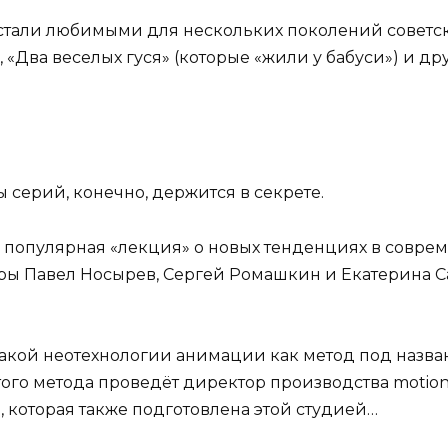
стали любимыми для нескольких поколений советск
 «Два веселых гуся» (которые «жили у бабуси») и др
серий, конечно, держится в секрете.
 популярная «лекция» о новых тенденциях в совре
ры Павел Носырев, Сергей Ромашкин и Екатерина Са
акой неотехнологии анимации как метод под назван
того метода проведёт директор производства motio
 которая также подготовлена этой студией…