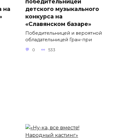
победительницей
а на
детского музыкального
»
конкурса на
«Славянском базаре»
Победительницей и вероятной
обладательницей Гран-при
0
533