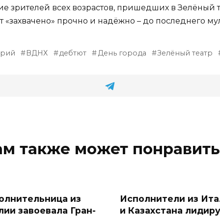
ие зрителей всех возрастов, пришедших в Зелёный т
т «захвачено» прочно и надёжно – до последнего мул
ерий
ВДНХ
дебтют
День города
Зелёный театр
ам также может понравить
олнительница из
Исполнители из Ита
лии завоевала Гран-
и Казахстана лидир