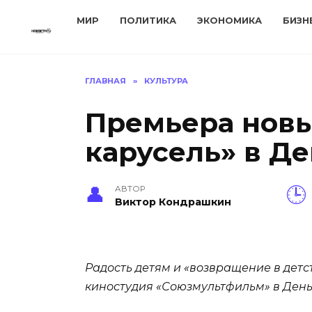
Перейти
МИР
ПОЛИТИКА
ЭКОНОМИКА
БИЗН
к
содержанию
ГЛАВНАЯ
»
КУЛЬТУРА
Премьера новы
карусель» в Де
АВТОР
Виктор Кондрашкин
Радость детям и «возвращение в дет
киностудия «Союзмультфильм» в День 