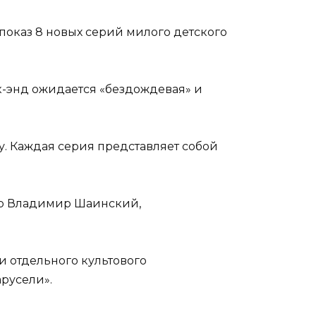
показ 8 новых серий милого детского
ик-энд ожидается «бездождевая» и
у. Каждая серия представляет собой
ор Владимир Шаинский,
ми отдельного культового
арусели».