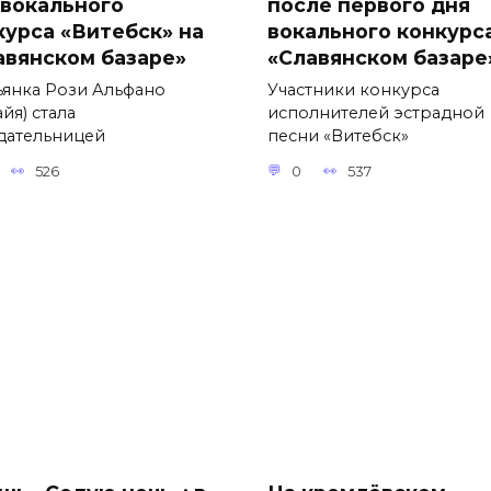
 вокального
после первого дня
курса «Витебск» на
вокального конкурс
авянском базаре»
«Славянском базаре
ьянка Рози Альфано
Участники конкурса
йя) стала
исполнителей эстрадной
дательницей
песни «Витебск»
526
0
537