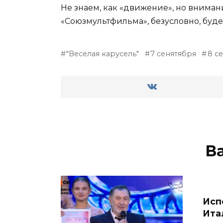
Не знаем, как «движение», но вниман
«Союзмультфильма», безусловно, буде
"Весёлая карусель"
7 сенятября
8 с
В
Исп
Ита