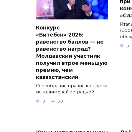
при
кон
«Сл
Итал
Конкурс
(Сора
«Витебск»-2026:
обла
равенство баллов — не
0
равенство наград?
Молдавский участник
получил втрое меньшую
премию, чем
казахстанский
Своеобразие правил конкурса
исполнителей эстрадной
0
519