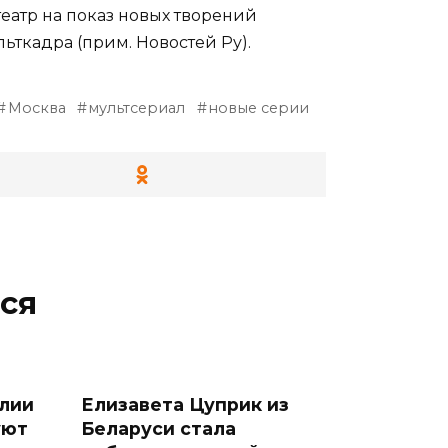
еатр на показ новых творений
ьткадра (прим. Новостей Ру).
Москва
мультсериал
новые серии
ся
лии
Елизавета Цуприк из
уют
Беларуси стала