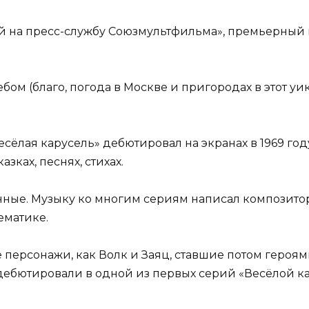
й на пресс-службу Союзмультфильма», премьерный 
ебом (благо, погода в Москве и пригородах в этот у
ёлая карусель» дебютировал на экранах в 1969 год
азках, песнях, стихах.
нные. Музыку ко многим сериям написал композит
ематике.
е персонажи, как Волк и Заяц, ставшие потом героя
 дебютировали в одной из первых серий «Весёлой к