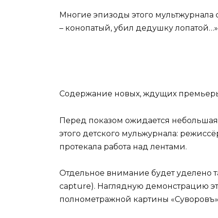
Многие эпизоды этого мультжурнала 
– конопатый, убил дедушку лопатой…»,
Содержание новых, ждущих премьеры 
Перед показом ожидается небольшая
этого детского мульжурнала: режиссё
протекала работа над лентами.
Отдельное внимание будет уделено т
capture). Наглядную демонстрацию э
полнометражной картины «Суворовъ»,