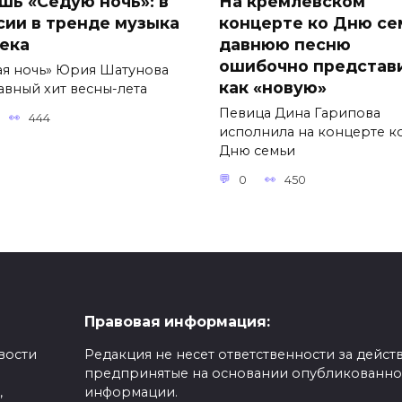
шь «Седую ночь»: в
На кремлёвском
сии в тренде музыка
концерте ко Дню се
века
давнюю песню
ошибочно представ
ая ночь» Юрия Шатунова
как «новую»
авный хит весны-лета
Певица Дина Гарипова
444
исполнила на концерте к
Дню семьи
0
450
Правовая информация:
вости
Редакция не несет ответственности за действ
предпринятые на основании опубликованн
,
информации.