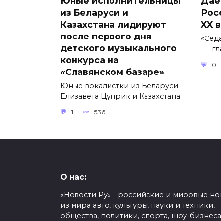
Юные исполнительницы
Даё
из Беларуси и
Рос
Казахстана лидируют
XX 
после первого дня
«Сед
детского музыкального
— гл
конкурса на
0
«Славянском базаре»
Юные вокалистки из Беларуси
Елизавета Цуприк и Казахстана
1
536
О нас:
«Новости Ру» - российские и мировые но
из мира авто, культуры, науки и техники,
общества, политики, спорта, шоу-бизнеса