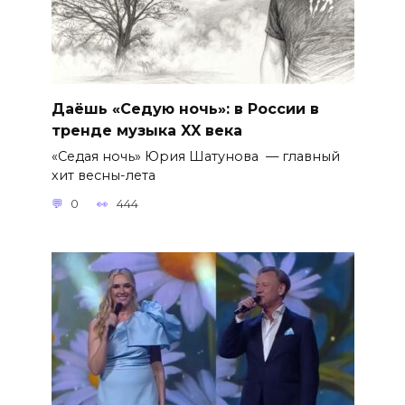
Даёшь «Седую ночь»: в России в
тренде музыка XX века
«Седая ночь» Юрия Шатунова — главный
хит весны-лета
0
444