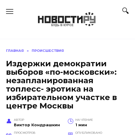
Перейти
к
содержанию
ГЛАВНАЯ
»
ПРОИСШЕСТВИЯ
Издержки демократии
выборов «по-московски»:
незапланированная
топлесс- эротика на
избирательном участке в
центре Москвы
АВТОР
НА ЧТЕНИЕ
Виктор Кондрашкин
1 мин
ПРОСМОТРОВ
ОПУБЛИКОВАНО