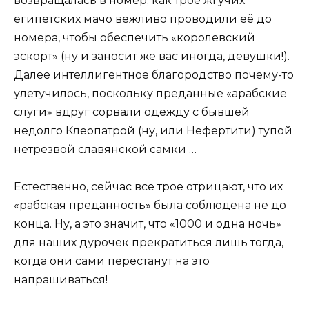
возвращалась в номер; как трое жгучих
египетских мачо вежливо проводили её до
номера, чтобы обеспечить «королевский
эскорт» (ну и заносит же вас иногда, девушки!).
Далее интеллигентное благородство почему-то
улетучилось, поскольку преданные «арабские
слуги» вдруг сорвали одежду с бывшей
недолго Клеопатрой (ну, или Нефертити) тупой
нетрезвой славянской самки …
Естественно, сейчас все трое отрицают, что их
«рабская преданность» была соблюдена не до
конца. Ну, а это значит, что «1000 и одна ночь»
для наших дурочек прекратиться лишь тогда,
когда они сами перестанут на это
напрашиваться!