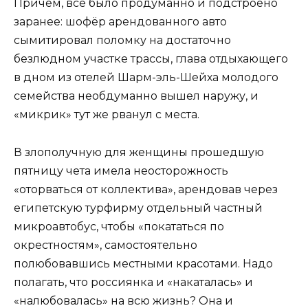
Причём, всё было продуманно и подстроено
заранее: шофёр арендованного авто
сымитировал поломку на достаточно
безлюдном участке трассы, глава отдыхающего
в дном из отелей Шарм-эль-Шейха молодого
семейства необдуманно вышел наружу, и
«микрик» тут же рванул с места.
В злополучную для женщины прошедшую
пятницу чета имела неосторожность
«оторваться от коллектива», арендовав через
египетскую турфирму отдельный частный
микроавтобус, чтобы «покататься по
окрестностям», самостоятельно
полюбовавшись местными красотами. Надо
полагать, что россиянка и «накаталась» и
«налюбовалась» на всю жизнь? Она и