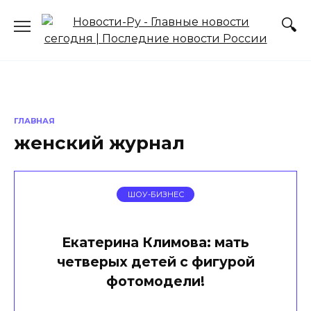
Перейти
к
содержанию
ГЛАВНАЯ
женский журнал
ШОУ-БИЗНЕС
Екатерина Климова: мать
четверых детей с фигурой
фотомодели!