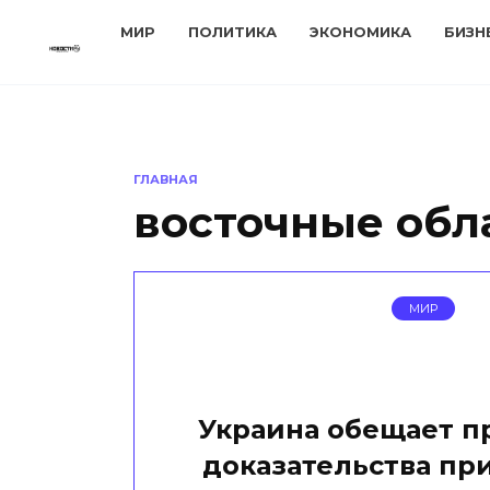
Перейти
МИР
ПОЛИТИКА
ЭКОНОМИКА
БИЗН
к
содержанию
ГЛАВНАЯ
восточные обл
МИР
Украина обещает п
доказательства пр