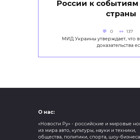
России к событиям 
страны
0
137
МИД Украины утверждает, что 
доказательства ес
О нас:
«Новости Ру» - российские и мировые но
из мира авто, культуры, науки и техники,
общества, политики, спорта, шоу-бизнеса