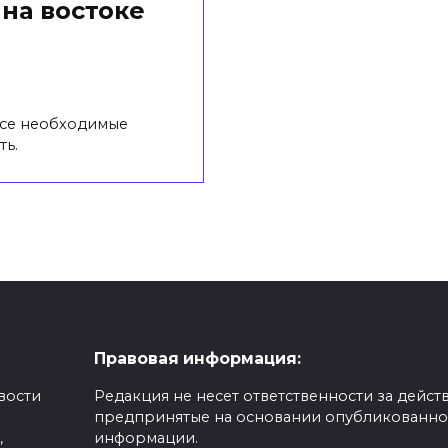
на востоке
все необходимые
ть.
Правовая информация:
вости
Редакция не несет ответственности за действ
предпринятые на основании опубликованн
,
информации.