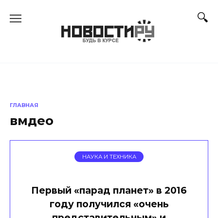
Перейти
к
содержанию
ГЛАВНАЯ
вмдео
НАУКА И ТЕХНИКА
Первый «парад планет» в 2016
году получился «очень
представительным» и