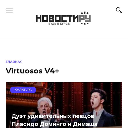
Перейти
к
содержанию
ГЛАВНАЯ
Virtuosos V4+
КУЛЬТУРА
Дуэт удивительных певцов
Пласидо Доминго и Димаша