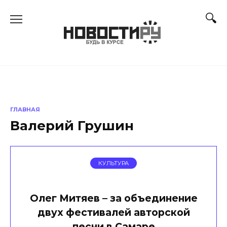
Перейти
к
содержанию
ГЛАВНАЯ
Валерий Грушин
КУЛЬТУРА
Олег Митяев – за объединение
двух фестивалей авторской
песни в Самаре