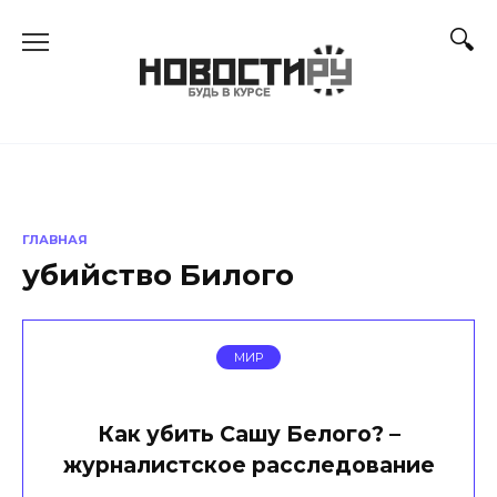
Перейти
к
содержанию
ГЛАВНАЯ
убийство Билого
МИР
Как убить Сашу Белого? –
журналистское расследование