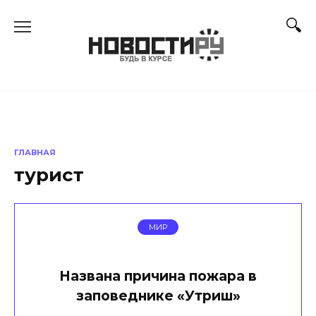
Перейти
к
содержанию
ГЛАВНАЯ
турист
МИР
Названа причина пожара в
заповеднике «Утриш»