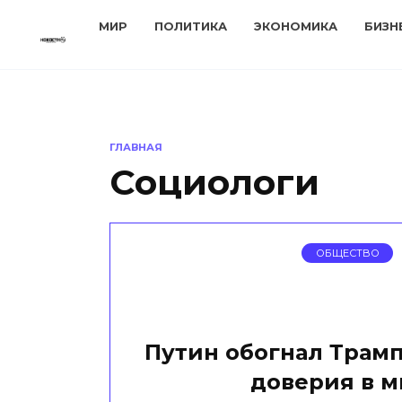
Перейти
МИР
ПОЛИТИКА
ЭКОНОМИКА
БИЗН
к
содержанию
ГЛАВНАЯ
Социологи
ОБЩЕСТВО
Путин обогнал Трамп
доверия в 