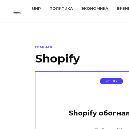
Перейти
МИР
ПОЛИТИКА
ЭКОНОМИКА
БИЗН
к
содержанию
ГЛАВНАЯ
Shopify
БИЗНЕС
Shopify обогна