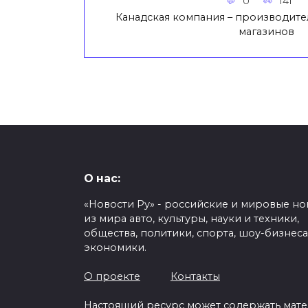
0
141
Канадская компания – производите
магазинов
О нас:
«Новости Ру» - российские и мировые но
из мира авто, культуры, науки и техники,
общества, политики, спорта, шоу-бизнеса
экономики.
О проекте
Контакты
Настоящий ресурс может содержать мат