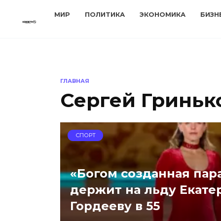
Перейти
МИР
ПОЛИТИКА
ЭКОНОМИКА
БИЗН
к
содержанию
ГЛАВНАЯ
Сергей Гриньк
СПОРТ
«Богом созданная пара
держит на льду Екате
Гордееву в 55