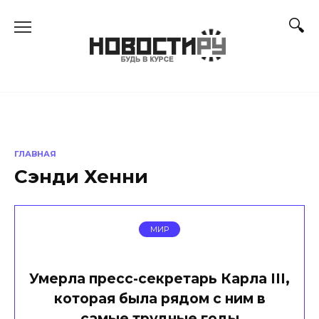
Перейти
к
содержанию
ГЛАВНАЯ
Сэнди Хенни
МИР
Умерла пресс-секретарь Карла III,
которая была рядом с ним в
самые трудные годы