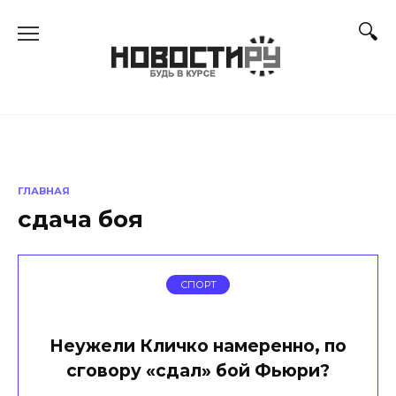
Перейти
к
содержанию
ГЛАВНАЯ
сдача боя
СПОРТ
Неужели Кличко намеренно, по
сговору «сдал» бой Фьюри?