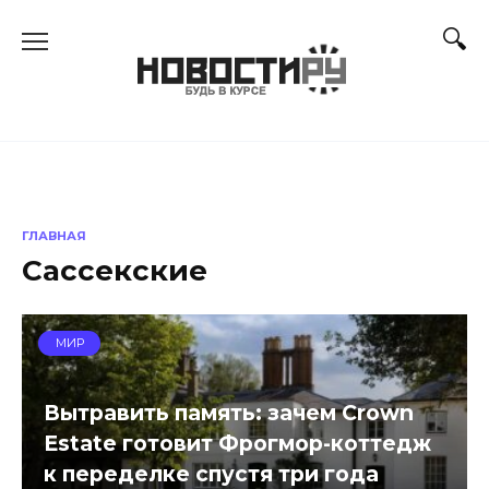
Перейти
к
содержанию
ГЛАВНАЯ
Сассекские
МИР
Вытравить память: зачем Crown
Estate готовит Фрогмор-коттедж
к переделке спустя три года