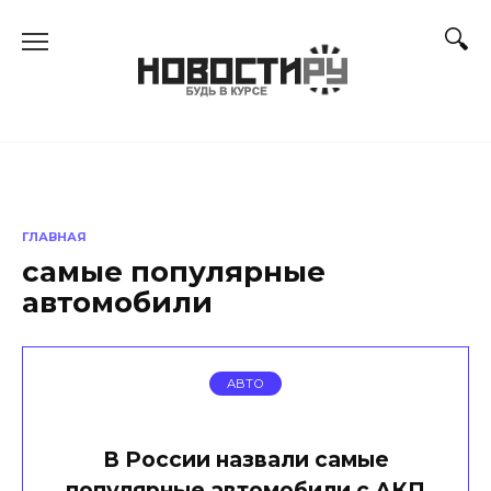
Перейти
к
содержанию
ГЛАВНАЯ
самые популярные
автомобили
АВТО
В России назвали самые
популярные автомобили с АКП