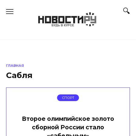
Перейти
к
содержанию
ГЛАВНАЯ
Сабля
СПОРТ
Второе олимпийское золото
сборной России стало
«сабельным»