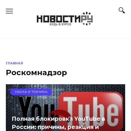
Перейти
к
содержанию
ГЛАВНАЯ
Роскомнадзор
НАУКА И ТЕХНИКА
Полная блокировка YouTube в
России: причины, реакция и