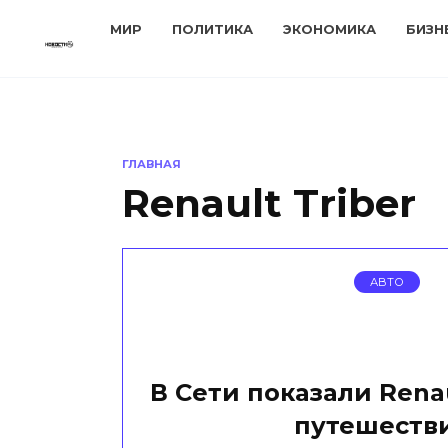
Перейти
МИР
ПОЛИТИКА
ЭКОНОМИКА
БИЗН
к
содержанию
ГЛАВНАЯ
Renault Triber
АВТО
В Сети показали Renau
путешеств