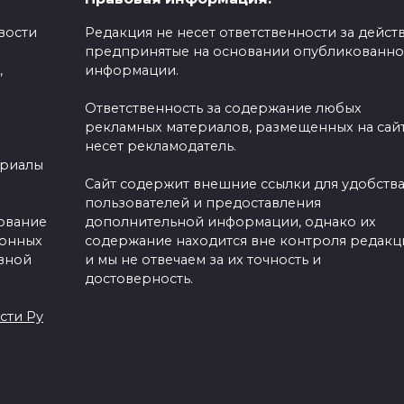
вости
Редакция не несет ответственности за действ
предпринятые на основании опубликованн
,
информации.
са COVID-19
Ответственность за содержание любых
до 2025 года
рекламных материалов, размещенных на сайт
несет рекламодатель.
ериалы
Сайт содержит внешние ссылки для удобств
пользователей и предоставления
зование
дополнительной информации, однако их
ронных
содержание находится вне контроля редакц
вной
и мы не отвечаем за их точность и
достоверность.
сти Ру