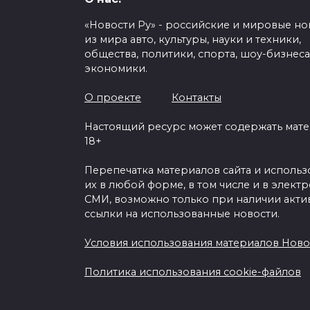
«Новости Ру» - российские и мировые но
из мира авто, культуры, науки и техники,
общества, политики, спорта, шоу-бизнеса
экономики.
Вспышки коронавиру
могут продолжаться 
О проекте
Контакты
Настоящий ресурс может содержать мат
0
94
18+
Перепечатка материалов сайта и исполь
их в любой форме, в том числе и в элект
СМИ, возможно только при наличии акти
ссылки на использованные новости.
Условия использования материалов Ново
Политика использования cookie-файлов