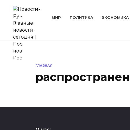
Перейти
к
содержанию
МИР
ПОЛИТИКА
ЭКОНОМИКА
ГЛАВНАЯ
распространен
ОБЩЕСТВО
О нас: