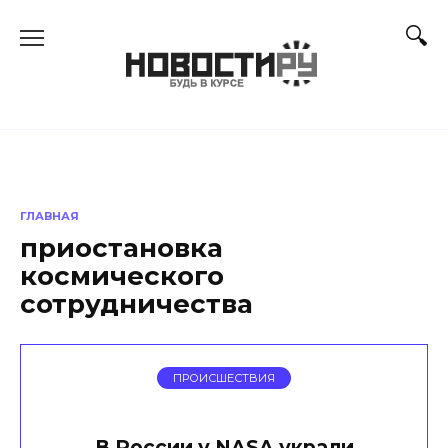
Перейти
к
содержанию
ГЛАВНАЯ
приостановка
космического
сотрудничества
ПРОИСШЕСТВИЯ
В России у NASA украли