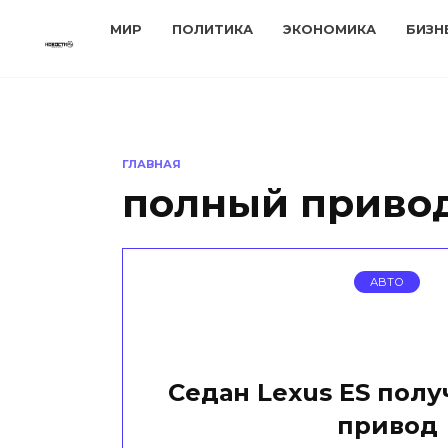
Перейти
МИР
ПОЛИТИКА
ЭКОНОМИКА
БИЗН
к
содержанию
ГЛАВНАЯ
полный приво
АВТО
Седан Lexus ES пол
привод