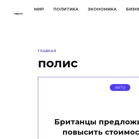
Перейти
МИР
ПОЛИТИКА
ЭКОНОМИКА
БИЗН
к
содержанию
ГЛАВНАЯ
полис
АВТО
Британцы предлож
повысить стоимо