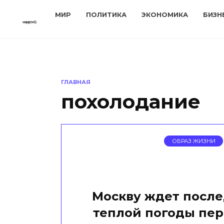
Перейти
МИР
ПОЛИТИКА
ЭКОНОМИКА
БИЗН
к
содержанию
ГЛАВНАЯ
похолодание
ОБРАЗ ЖИЗНИ
Москву ждет посл
теплой погоды пе