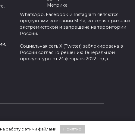
е,
WhatsApp, Facebook и Instagram являются
продуктами компании Meta, которая признана
а
экстремистской и запрещена на территории
России.
ии,
Социальная сеть X (Twitter) заблокирована в
России согласно решению Генеральной
прокуратуры от 24 февраля 2022 года.
 на работу с этими файлами.
Понятно.