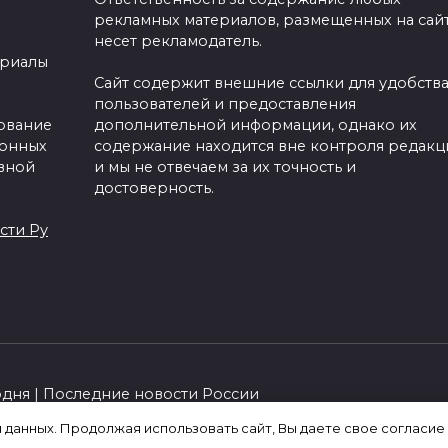
рекламных материалов, размещенных на сайт
несет рекламодатель.
ериалы
Сайт содержит внешние ссылки для удобств
пользователей и предоставления
зование
дополнительной информации, однако их
ронных
содержание находится вне контроля редакц
вной
и мы не отвечаем за их точность и
достоверность.
сти Ру
одня | Последние новости России
я данных. Продолжая использовать сайт, Вы даете свое согласие