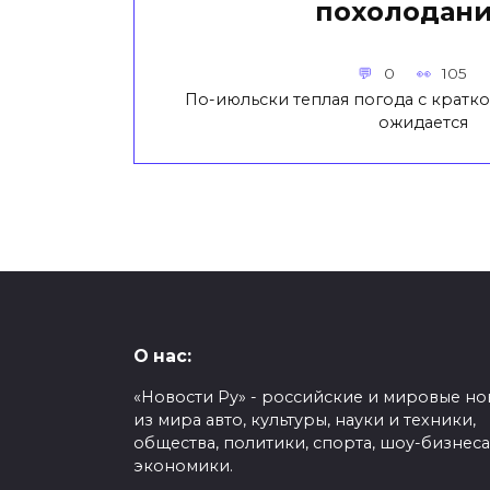
похолодан
0
105
По-июльски теплая погода с крат
ожидается
О нас:
«Новости Ру» - российские и мировые но
из мира авто, культуры, науки и техники,
общества, политики, спорта, шоу-бизнеса
экономики.