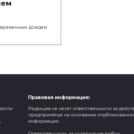
ием
ковременным дождем
Правовая информация:
вости
Редакция не несет ответственности за действ
предпринятые на основании опубликованн
,
информации.
Ответственность за содержание любых