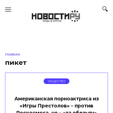
Перейти
к
содержанию
ГЛАВНАЯ
пикет
ОБЩЕСТВО
Американская порноактриса из
«Игры Престолов» – против
Роскосмоса, но – «за обезьян»