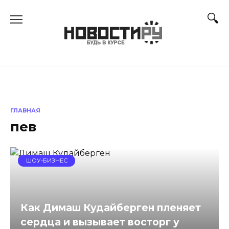
Перейти
к
содержанию
ГЛАВНАЯ
пев
ШОУ-БИЗНЕС
Как Димаш Кудайберген пленяет
сердца и вызывает восторг у