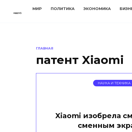
Перейти
МИР
ПОЛИТИКА
ЭКОНОМИКА
БИЗН
к
содержанию
ГЛАВНАЯ
патент Xiaomi
НАУКА И ТЕХНИКА
Xiaomi изобрела с
сменным экр