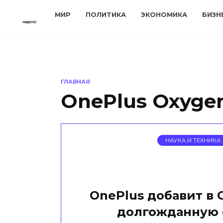
Перейти
МИР
ПОЛИТИКА
ЭКОНОМИКА
БИЗН
к
содержанию
ГЛАВНАЯ
OnePlus Oxyge
НАУКА И ТЕХНИКА
OnePlus добавит в 
долгожданную