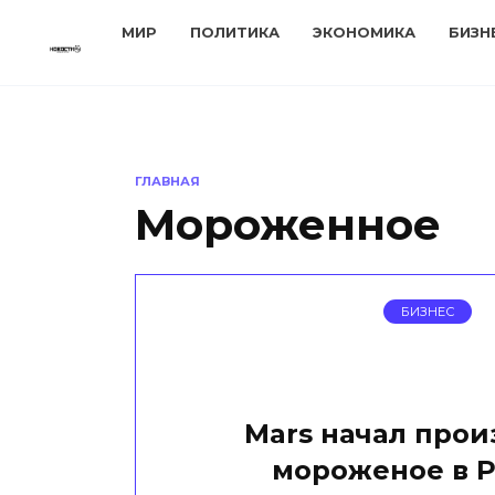
Перейти
МИР
ПОЛИТИКА
ЭКОНОМИКА
БИЗН
к
содержанию
ГЛАВНАЯ
Мороженное
БИЗНЕС
Mars начал прои
мороженое в 