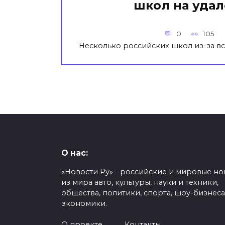
школ на удал
0
105
Несколько российских школ из-за 
О нас:
«Новости Ру» - российские и мировые но
из мира авто, культуры, науки и техники,
общества, политики, спорта, шоу-бизнеса
экономики.
О проекте
Контакты