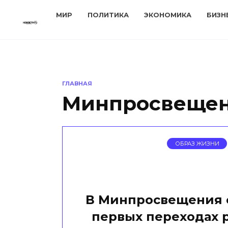
Перейти
МИР
ПОЛИТИКА
ЭКОНОМИКА
БИЗН
к
содержанию
ГЛАВНАЯ
Минпросвеще
ОБРАЗ ЖИЗНИ
В Минпросвещения 
первых переходах 