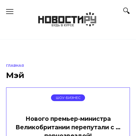
Перейти
к
содержанию
ГЛАВНАЯ
Мэй
ШОУ-БИЗНЕС
Нового премьер-министра
Великобритании перепутали с …
порнозвездой!