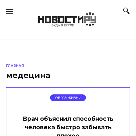
Перейти
к
содержанию
ГЛАВНАЯ
медецина
ОБРАЗ ЖИЗНИ
Врач объяснил способность
человека быстро забывать
плохое